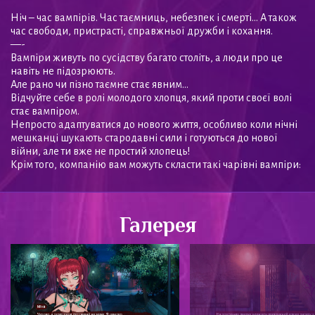
Ніч – час вампірів. Час таємниць, небезпек і смерті… А також
час свободи, пристрасті, справжньої дружби і кохання.
—-
Вампіри живуть по сусідству багато століть, а люди про це
навіть не підозрюють.
Але рано чи пізно таємне стає явним…
Відчуйте себе в ролі молодого хлопця, який проти своєї волі
стає вампіром.
Непросто адаптуватися до нового життя, особливо коли нічні
мешканці шукають стародавні сили і готуються до нової
війни, але ти вже не простий хлопець!
Крім того, компанію вам можуть скласти такі чарівні вампіри:
Галерея